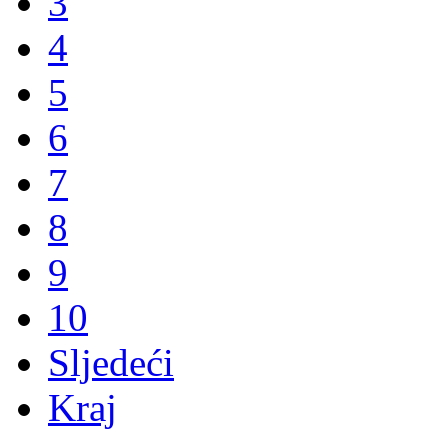
3
4
5
6
7
8
9
10
Sljedeći
Kraj