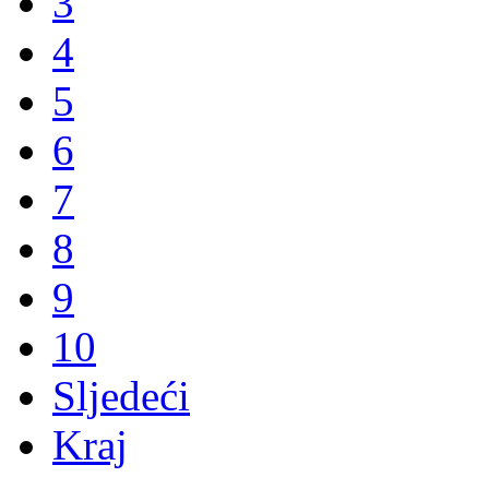
3
4
5
6
7
8
9
10
Sljedeći
Kraj