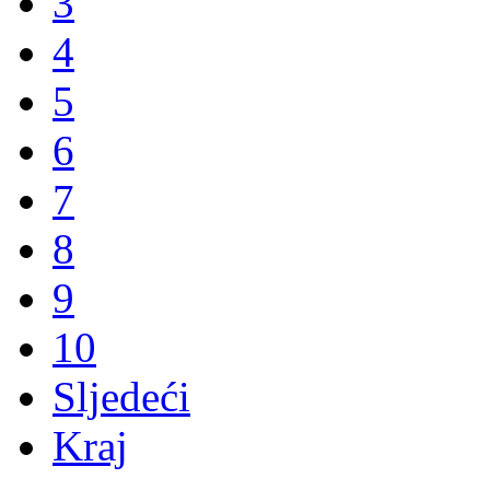
3
4
5
6
7
8
9
10
Sljedeći
Kraj