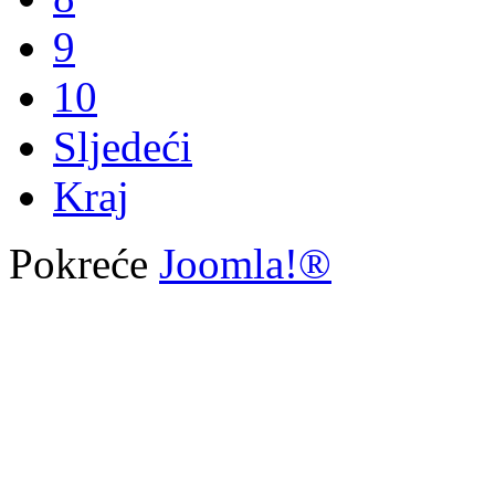
9
10
Sljedeći
Kraj
Pokreće
Joomla!®