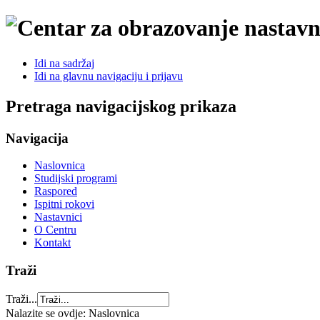
Idi na sadržaj
Idi na glavnu navigaciju i prijavu
Pretraga navigacijskog prikaza
Navigacija
Naslovnica
Studijski programi
Raspored
Ispitni rokovi
Nastavnici
O Centru
Kontakt
Traži
Traži...
Nalazite se ovdje:
Naslovnica