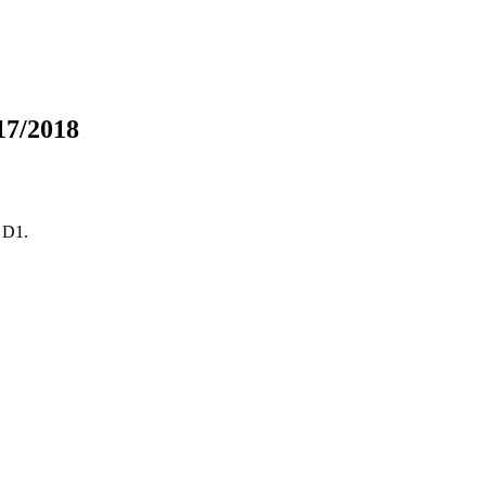
017/2018
i D1.