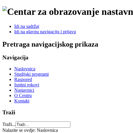
Idi na sadržaj
Idi na glavnu navigaciju i prijavu
Pretraga navigacijskog prikaza
Navigacija
Naslovnica
Studijski programi
Raspored
Ispitni rokovi
Nastavnici
O Centru
Kontakt
Traži
Traži...
Nalazite se ovdje:
Naslovnica