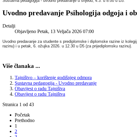
Sustavna pedagogija - uvodno predavanje u srijedu, 4.3. u 8:00 u D3.
Uvodno predavanje Psihologija odgoja i o
Detalji
Objavljeno Petak, 13 Veljača 2026 07:00
Uvodno predavanje za studente s prediplomske i diplomske razine iz kolegij
razinu) i u petak, 6. ožujka 2026. u 12.30 u D5 (za prijediplomsku razinu).
Više članaka ...
Tajništvo – korištenje godišnjeg odmora
Sustavna pedagogija - Uvodno predavanje
Obavijest o radu Tajništva
Obavijest o radu Tajništva
Stranica 1 od 43
Početak
Prethodno
1
2
3