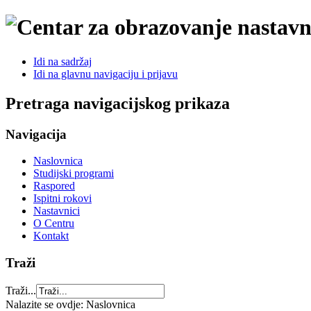
Idi na sadržaj
Idi na glavnu navigaciju i prijavu
Pretraga navigacijskog prikaza
Navigacija
Naslovnica
Studijski programi
Raspored
Ispitni rokovi
Nastavnici
O Centru
Kontakt
Traži
Traži...
Nalazite se ovdje:
Naslovnica