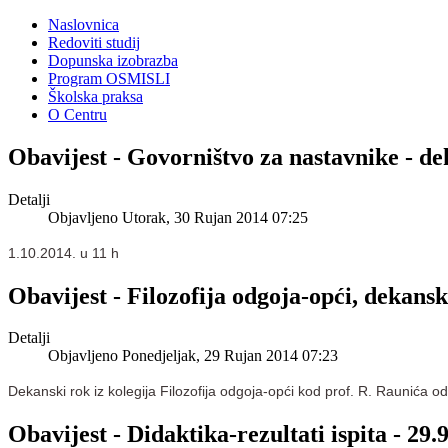
Naslovnica
Redoviti studij
Dopunska izobrazba
Program OSMISLI
Školska praksa
O Centru
Obavijest - Govorništvo za nastavnike - de
Detalji
Objavljeno Utorak, 30 Rujan 2014 07:25
1.10.2014. u 11 h
Obavijest - Filozofija odgoja-opći, dekans
Detalji
Objavljeno Ponedjeljak, 29 Rujan 2014 07:23
Dekanski rok iz kolegija Filozofija odgoja-opći kod prof. R. Raunića o
Obavijest - Didaktika-rezultati ispita - 29.