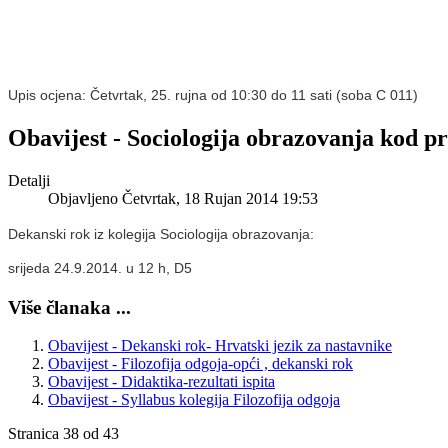
Upis ocjena: Četvrtak, 25. rujna od 10:30 do 11 sati (soba C 011)
Obavijest - Sociologija obrazovanja kod p
Detalji
Objavljeno Četvrtak, 18 Rujan 2014 19:53
Dekanski rok iz kolegija Sociologija obrazovanja:
srijeda 24.9.2014. u 12 h, D5
Više članaka ...
Obavijest - Dekanski rok- Hrvatski jezik za nastavnike
Obavijest - Filozofija odgoja-opći , dekanski rok
Obavijest - Didaktika-rezultati ispita
Obavijest - Syllabus kolegija Filozofija odgoja
Stranica 38 od 43