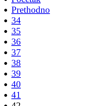
Prethodno
34
35
36
37
38
39
40
41
42