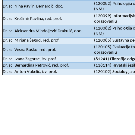
(120082) Psihologija 
Dr. sc. Nina Pavlin-Bernardić, doc.
(NM)
(120099) Informacijsk
Dr. sc. Krešimir Pavlina, red. prof.
obrazovanju
(120082) Psihologija 
Dr. sc. Aleksandra Mindoljević Drakulić, doc.
(NM)
Dr. sc. Mirjana Šagud, red. prof.
(120085) Sustavna pe
(120105) Evaluacija t
Dr. sc. Vesna Buško, red. prof.
obrazovanju
Dr. sc. Ivana Zagorac, izv. prof.
(81941) Filozofija odgo
Dr. sc. Bernardina Petrović, red. prof.
(118114) Hrvatski jezi
Dr. sc. Anton Vukelić, izv. prof.
(120102) Sociologija 