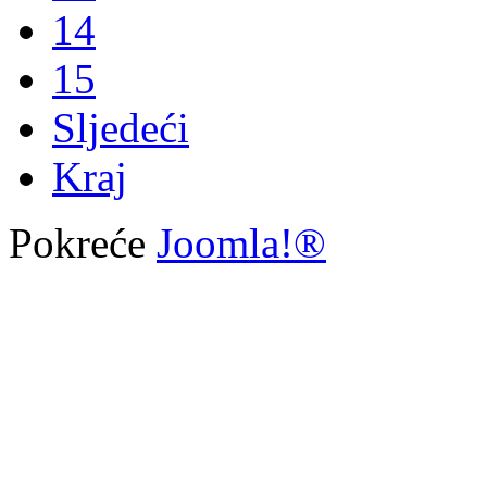
14
15
Sljedeći
Kraj
Pokreće
Joomla!®