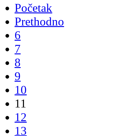
Početak
Prethodno
6
7
8
9
10
11
12
13