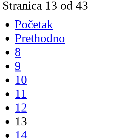
Stranica 13 od 43
Početak
Prethodno
8
9
10
11
12
13
14