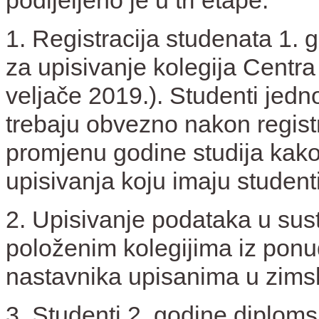
podijeljeno je u tri etape.
1. Registracija studenata 1. 
za upisivanje kolegija Centr
veljače 2019.). Studenti jedn
trebaju obvezno nakon registr
promjenu godine studija kako 
upisivanja koju imaju student
2. Upisivanje podataka
u sus
položenim kolegijima iz pon
nastavnika upisanima u zims
3. Studenti 2. godine diploms