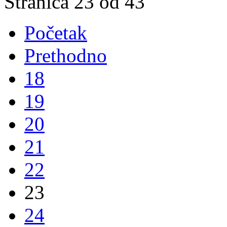
Stranica 23 od 43
Početak
Prethodno
18
19
20
21
22
23
24