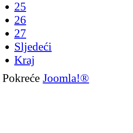
25
26
27
Sljedeći
Kraj
Pokreće
Joomla!®