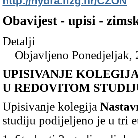
http://hydra.ffzg.hr/CZON
Obavijest - upisi - zims
Detalji
Objavljeno Ponedjeljak, 
UPISIVANJE KOLEGIJ
U REDOVITOM STUDIJ
Upisivanje kolegija
Nastav
studiju podijeljeno je u tri e