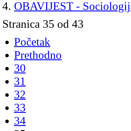
OBAVIJEST - Sociologija
Stranica 35 od 43
Početak
Prethodno
30
31
32
33
34