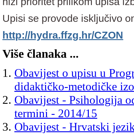
niži prioritet prilikom upisa iz
Upisi se provode isključivo on
http://hydra.ffzg.hr/CZON
Više članaka ...
Obavijest o upisu u Pro
didaktičko-metodičke iz
Obavijest - Psihologija o
termini - 2014/15
Obavijest - Hrvatski jezik