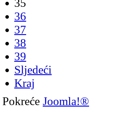
35
36
37
38
39
Sljedeći
Kraj
Pokreće
Joomla!®